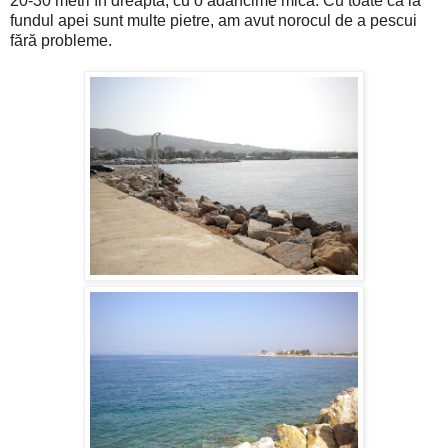
20-30 metri în dreapta, cu o adâncime mică. Cu toate că la
fundul apei sunt multe pietre, am avut norocul de a pescui
fără probleme.