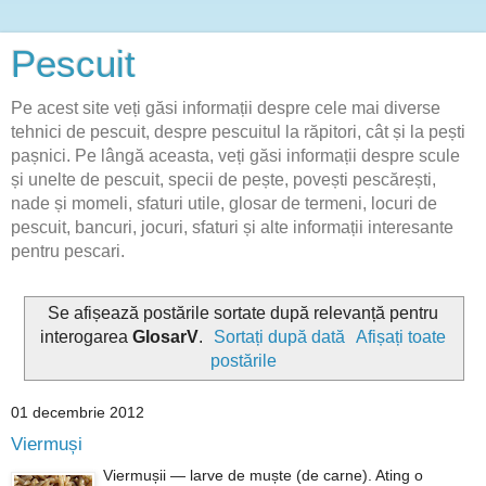
Pescuit
Pe acest site veți găsi informații despre cele mai diverse
tehnici de pescuit, despre pescuitul la răpitori, cât și la pești
pașnici. Pe lângă aceasta, veți găsi informații despre scule
și unelte de pescuit, specii de pește, povești pescărești,
nade și momeli, sfaturi utile, glosar de termeni, locuri de
pescuit, bancuri, jocuri, sfaturi și alte informații interesante
pentru pescari.
Se afișează postările sortate după relevanță pentru
interogarea
GlosarV
.
Sortați după dată
Afișați toate
postările
01 decembrie 2012
Viermuși
Viermușii — larve de muște (de carne). Ating o