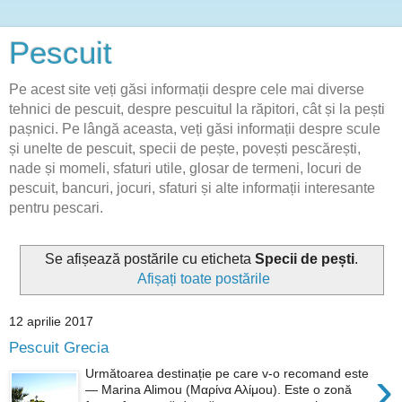
Pescuit
Pe acest site veți găsi informații despre cele mai diverse
tehnici de pescuit, despre pescuitul la răpitori, cât și la pești
pașnici. Pe lângă aceasta, veți găsi informații despre scule
și unelte de pescuit, specii de pește, povești pescărești,
nade și momeli, sfaturi utile, glosar de termeni, locuri de
pescuit, bancuri, jocuri, sfaturi și alte informații interesante
pentru pescari.
Se afișează postările cu eticheta
Specii de pești
.
Afișați toate postările
12 aprilie 2017
Pescuit Grecia
›
Următoarea destinație pe care v-o recomand este
— Marina Alimou (Μαρίνα Αλίμοu). Este o zonă