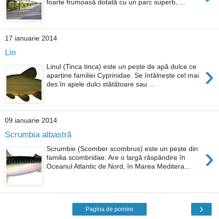
foarte frumoasă dotată cu un parc superb, ...
17 ianuarie 2014
Lin
›
Linul (Tinca tinca) este un pește de apă dulce ce
aparține familiei Cyprinidae. Se întâlnește cel mai
des în apele dulci stătătoare sau ...
09 ianuarie 2014
Scrumbia albastră
›
Scrumbie (Scomber scombrus) este un pește din
familia scombridae. Are o largă răspândire în
Oceanul Atlantic de Nord, în Marea Meditera...
›
Pagina de pornire