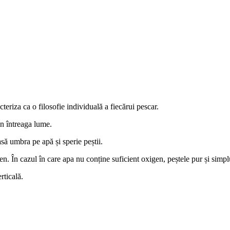
eriza ca o filosofie individuală a fiecărui pescar.
in întreaga lume.
asă umbra pe apă și sperie peștii.
en. În cazul în care apa nu conține suficient oxigen, peștele pur și simpl
rticală.