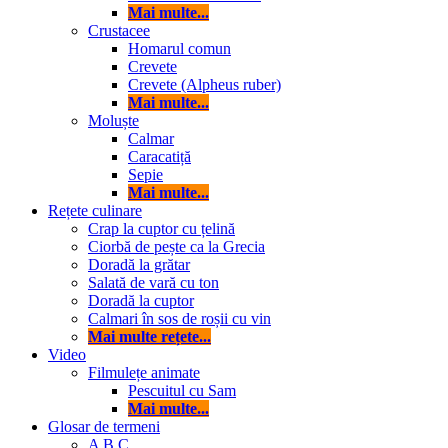
Mai multe...
Crustacee
Homarul comun
Crevete
Crevete (Alpheus ruber)
Mai multe...
Moluște
Calmar
Caracatiță
Sepie
Mai multe...
Rețete culinare
Crap la cuptor cu țelină
Ciorbă de pește ca la Grecia
Doradă la grătar
Salată de vară cu ton
Doradă la cuptor
Calmari în sos de roșii cu vin
Mai multe rețete...
Video
Filmulețe animate
Pescuitul cu Sam
Mai multe...
Glosar de termeni
A
B
C