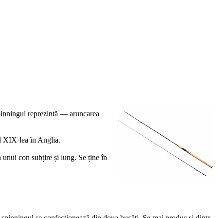
spinningul reprezintă — aruncarea
l XIX-lea în Anglia.
unui con subțire și lung. Se ține în
d spinningul se confecționează din doua bucăți. Se mai produc și dintr-