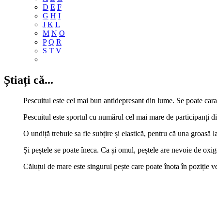
D
E
F
G
H
I
J
K
L
M
N
O
P
Q
R
S
T
V
Știați că...
Pescuitul este cel mai bun antidepresant din lume. Se poate caract
Pescuitul este sportul cu numărul cel mai mare de participanți d
O undiță trebuie sa fie subțire și elastică, pentru că una groasă l
Și peștele se poate îneca. Ca și omul, peștele are nevoie de oxig
Căluțul de mare este singurul pește care poate înota în poziție ve