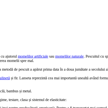
r cu ajutorul
momelilor artificiale
sau
momelilor naturale
. Pescuitul cu 
gerea momelii spre mal.
ta metodă de pescuit a apărut prima data în a doua jumătate a secolului a
ulinetă
și fir. Lanseta reprezintă cea mai importantă unealtă având forma 
iclă, bambus și metal.
ime, testare, clasa și sistemul de elasticitate:
și inci pentru producătorii americani). Pentru a fi transportat mai como