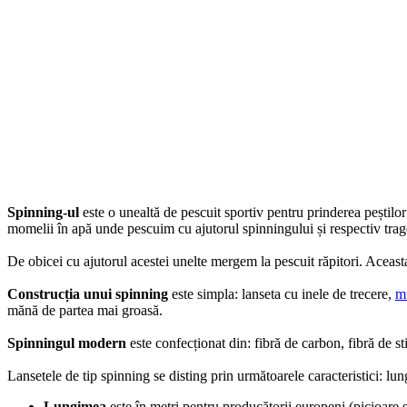
Spinning-ul
este o unealtă de pescuit sportiv pentru prinderea peștilo
momelii în apă unde pescuim cu ajutorul spinningului și respectiv tra
De obicei cu ajutorul acestei unelte mergem la pescuit răpitori. Aceas
Construcția unui spinning
este simpla: lanseta cu inele de trecere,
m
mănă de partea mai groasă.
Spinningul modern
este confecționat din: fibră de carbon, fibră de st
Lansetele de tip spinning se disting prin următoarele caracteristici: lung
Lungimea
este în metri pentru producătorii europeni (picioare 