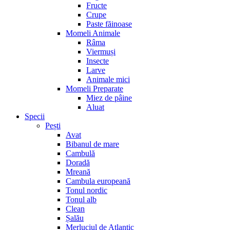
Fructe
Crupe
Paste făinoase
Momeli Animale
Râma
Viermuși
Insecte
Larve
Animale mici
Momeli Preparate
Miez de pâine
Aluat
Specii
Pești
Avat
Bibanul de mare
Cambulă
Doradă
Mreană
Cambula europeană
Tonul nordic
Tonul alb
Clean
Șalău
Merluciul de Atlantic