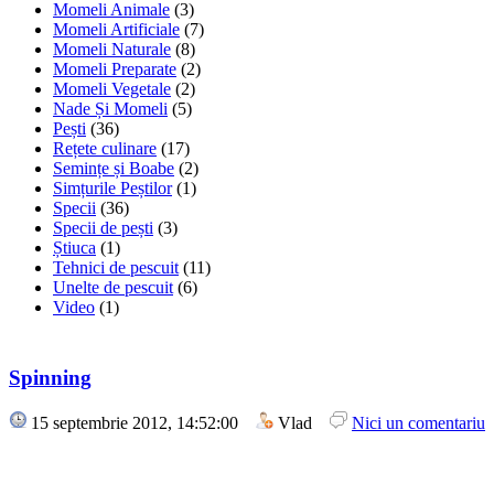
Momeli Animale
(3)
Momeli Artificiale
(7)
Momeli Naturale
(8)
Momeli Preparate
(2)
Momeli Vegetale
(2)
Nade Și Momeli
(5)
Pești
(36)
Rețete culinare
(17)
Semințe și Boabe
(2)
Simțurile Peștilor
(1)
Specii
(36)
Specii de pești
(3)
Știuca
(1)
Tehnici de pescuit
(11)
Unelte de pescuit
(6)
Video
(1)
Spinning
15 septembrie 2012, 14:52:00
Vlad
Nici un comentariu