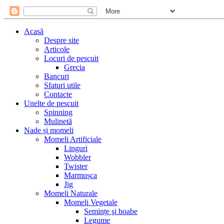
Acasă
Despre site
Articole
Locuri de pescuit
Grecia
Bancuri
Sfaturi utile
Contacte
Unelte de pescuit
Spinning
Mulinetă
Nade și momeli
Momeli Artificiale
Linguri
Wobbler
Twister
Marmușca
Jig
Momeli Naturale
Momeli Vegetale
Semințe şi boabe
Legume