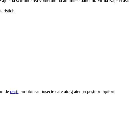
e ajuta la scufundarea voblerului la anumite adâncimi. Firma Rapala ast
eristici:
uri de
pești
, amfibii sau insecte care atrag atenția peștilor răpitori.