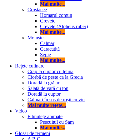
Mai multe...
Crustacee
Homarul comun
Crevete
Crevete (Alpheus ruber)
Mai multe...
Moluște
Calmar
Caracatiță
Sepie
Mai multe...
Rețete culinare
Crap la cuptor cu țelină
Ciorbă de pește ca la Grecia
Doradă la grătar
Salată de vară cu ton
Doradă la cuptor
Calmari în sos de roșii cu vin
Mai multe rețete...
Video
Filmulețe animate
Pescuitul cu Sam
Mai multe...
Glosar de termeni
A
B
C