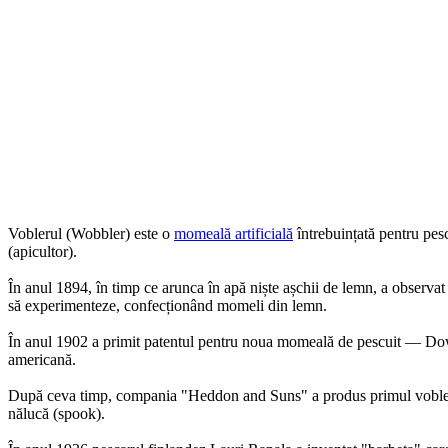
Voblerul (Wobbler) este o
momeală artificială
întrebuințată pentru pes
(apicultor).
În anul 1894, în timp ce arunca în apă niște așchii de lemn, a observat c
să experimenteze, confecționând momeli din lemn.
În anul 1902 a primit patentul pentru noua momeală de pescuit — Dow
americană.
După ceva timp, compania "Heddon and Suns" a produs primul vobler c
nălucă (spook).