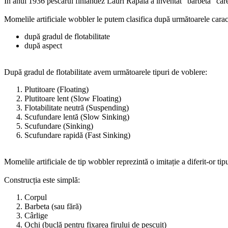
În anul 1936 pescarul finlandez Lauri Rapala a inventat "barbeta" car
Momelile artificiale wobbler le putem clasifica după următoarele caract
după gradul de flotabilitate
după aspect
După gradul de flotabilitate avem următoarele tipuri de voblere:
Plutitoare (Floating)
Plutitoare lent (Slow Floating)
Flotabilitate neutră (Suspending)
Scufundare lentă (Slow Sinking)
Scufundare (Sinking)
Scufundare rapidă (Fast Sinking)
Momelile artificiale de tip wobbler reprezintă o imitație a diferit-or tip
Construcția este simplă:
Corpul
Barbeta (sau fără)
Cârlige
Ochi (buclă pentru fixarea firului de pescuit)