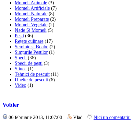
Momeli Animale
(3)
Momeli Artificiale
(7)
Momeli Naturale
(8)
Momeli Preparate
(2)
Momeli Vegetale
(2)
Nade Și Momeli
(5)
Pești
(36)
Rețete culinare
(17)
Semințe și Boabe
(2)
Simțurile Peștilor
(1)
Specii
(36)
Specii de pești
(3)
Știuca
(1)
Tehnici de pescuit
(11)
Unelte de pescuit
(6)
Video
(1)
Vobler
06 februarie 2013, 11:07:00
Vlad
Nici un comentariu