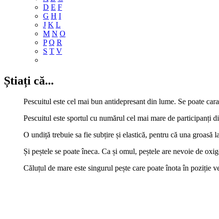
D
E
F
G
H
I
J
K
L
M
N
O
P
Q
R
S
T
V
Știați că...
Pescuitul este cel mai bun antidepresant din lume. Se poate caract
Pescuitul este sportul cu numărul cel mai mare de participanți d
O undiță trebuie sa fie subțire și elastică, pentru că una groasă l
Și peștele se poate îneca. Ca și omul, peștele are nevoie de oxig
Căluțul de mare este singurul pește care poate înota în poziție ve