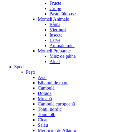
Fructe
Crupe
Paste făinoase
Momeli Animale
Râma
Viermuși
Insecte
Larve
Animale mici
Momeli Preparate
Miez de pâine
Aluat
Specii
Pești
Avat
Bibanul de mare
Cambulă
Doradă
Mreană
Cambula europeană
Tonul nordic
Tonul alb
Clean
Șalău
Merluciul de Atlantic