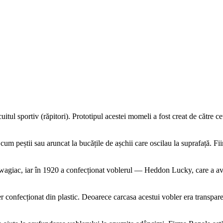
cuitul sportiv (răpitori). Prototipul acestei momeli a fost creat de cătr
um peștii sau aruncat la bucățile de așchii care oscilau la suprafață. Fii
agiac, iar în 1920 a confecționat voblerul — Heddon Lucky, care a av
onfecționat din plastic. Deoarece carcasa acestui vobler era transpar