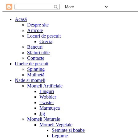
Acasă
Despre site
Articole
Locuri de pescuit
Grecia
Bancuri
Sfaturi utile
Contacte
Unelte de pescuit
Spinning
Mulinetă
Nade și momeli
Momeli Artificiale
Linguri
Wobbler
Twister
Marmușca
Jig
Momeli Naturale
Momeli Vegetale
Semințe şi boabe
Legume