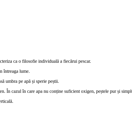
eriza ca o filosofie individuală a fiecărui pescar.
in întreaga lume.
asă umbra pe apă și sperie peștii.
en. În cazul în care apa nu conține suficient oxigen, peștele pur și simpl
rticală.