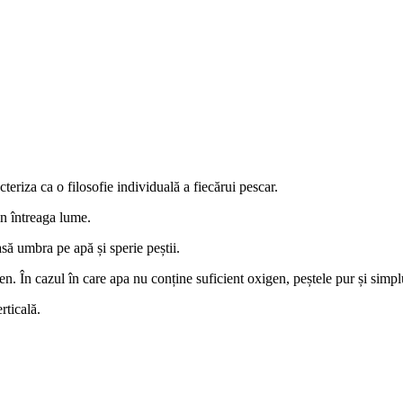
eriza ca o filosofie individuală a fiecărui pescar.
in întreaga lume.
asă umbra pe apă și sperie peștii.
en. În cazul în care apa nu conține suficient oxigen, peștele pur și simpl
rticală.