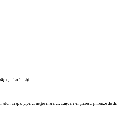
țat și tăiat bucăți.
ntelor: ceapa, piperul negru mărarul, cuișoare englezești și frunze de da