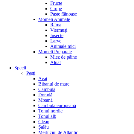
Fructe
Crupe
Paste făinoase
Momeli Animale
Râma
Viermuși
Insecte
Larve
Animale mici
Momeli Preparate
Miez de pâine
Aluat
Specii
Pești
Avat
Bibanul de mare
Cambulă
Doradă
Mreană
Cambula europeană
Tonul nordic
Tonul alb
Clean
Șalău
Merluciul de Atlantic