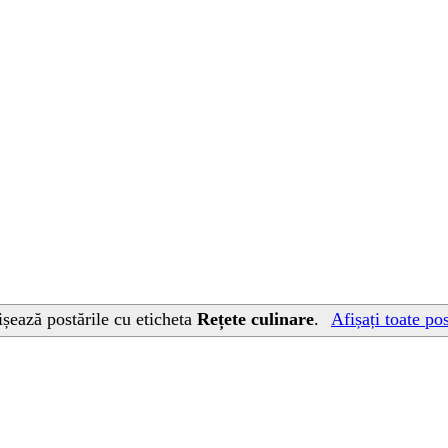
ișează postările cu eticheta
Rețete culinare
.
Afișați toate pos