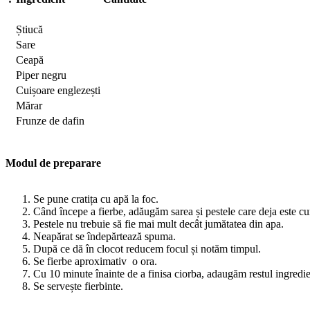
Știucă
Sare
Ceapă
Piper negru
Cuișoare englezești
Mărar
Frunze de dafin
Modul de preparare
Se pune cratița cu apă la foc.
Când începe a fierbe, adăugăm sarea și pestele care deja este cură
Pestele nu trebuie să fie mai mult decât jumătatea din apa.
Neapărat se îndepărtează spuma.
După ce dă în clocot reducem focul și notăm timpul.
Se fierbe aproximativ o ora.
Cu 10 minute înainte de a finisa ciorba, adaugăm restul ingredie
Se servește fierbinte.