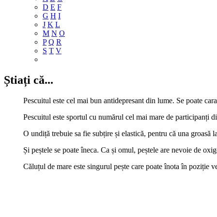
D
E
F
G
H
I
J
K
L
M
N
O
P
Q
R
S
T
V
Știați că...
Pescuitul este cel mai bun antidepresant din lume. Se poate caract
Pescuitul este sportul cu numărul cel mai mare de participanți d
O undiță trebuie sa fie subțire și elastică, pentru că una groasă l
Și peștele se poate îneca. Ca și omul, peștele are nevoie de oxig
Căluțul de mare este singurul pește care poate înota în poziție ve