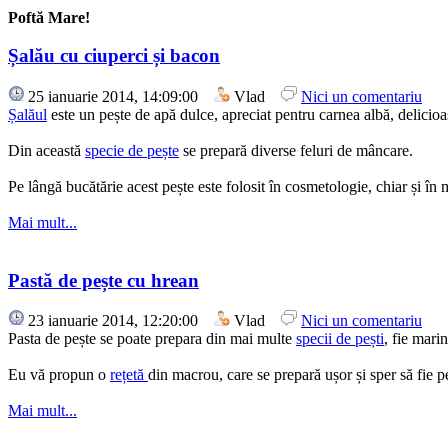
Poftă Mare!
Șalău cu ciuperci și bacon
25 ianuarie 2014, 14:09:00
Vlad
Nici un comentariu
Șalăul
este un pește de apă dulce, apreciat pentru carnea albă, delicioa
Din această
specie de pește
se prepară diverse feluri de mâncare.
Pe lângă bucătărie acest pește este folosit în cosmetologie, chiar și în 
Mai mult...
Pastă de pește cu hrean
23 ianuarie 2014, 12:20:00
Vlad
Nici un comentariu
Pasta de pește se poate prepara din mai multe
specii de pești
, fie mari
Eu vă propun o
rețetă
din macrou, care se prepară ușor și sper să fie pe
Mai mult...