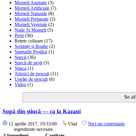
Momeli Animale
(3)
Momeli Artificiale
(7)
Momeli Naturale
(8)
Momeli Preparate
(2)
Momeli Vegetale
(2)
Nade Și Momeli
(5)
Pești
(36)
Rețete culinare
(17)
Semințe și Boabe
(2)
Simțurile Peștilor
(1)
Specii
(36)
Specii de pești
(3)
Știuca
(1)
Tehnici de pescuit
(11)
Unelte de pescuit
(6)
Video
(1)
Se af
Supă din știucă — ca la Kazani
12 aprilie 2017, 19:33:00
Vlad
Nici un comentariu
ingrediente necesare
?
Ingredient
Cantitate