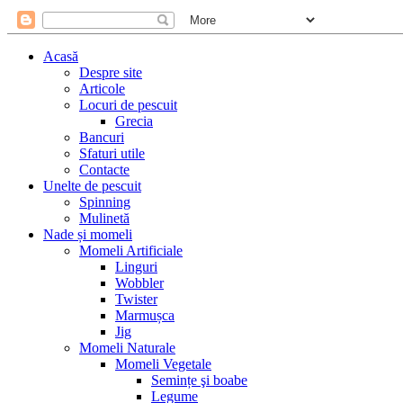
Acasă
Despre site
Articole
Locuri de pescuit
Grecia
Bancuri
Sfaturi utile
Contacte
Unelte de pescuit
Spinning
Mulinetă
Nade și momeli
Momeli Artificiale
Linguri
Wobbler
Twister
Marmușca
Jig
Momeli Naturale
Momeli Vegetale
Semințe şi boabe
Legume