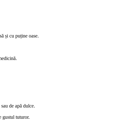
să și cu puține oase.
medicină.
n sau de apă dulce.
 gustul tuturor.