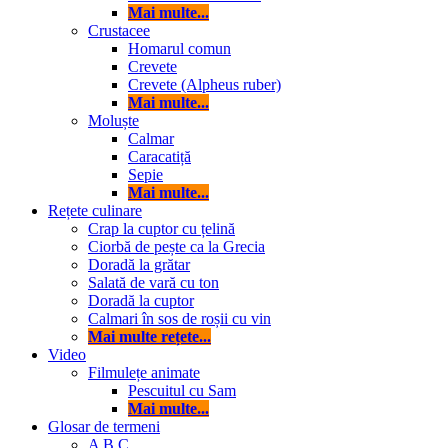
Mai multe...
Crustacee
Homarul comun
Crevete
Crevete (Alpheus ruber)
Mai multe...
Moluște
Calmar
Caracatiță
Sepie
Mai multe...
Rețete culinare
Crap la cuptor cu țelină
Ciorbă de pește ca la Grecia
Doradă la grătar
Salată de vară cu ton
Doradă la cuptor
Calmari în sos de roșii cu vin
Mai multe rețete...
Video
Filmulețe animate
Pescuitul cu Sam
Mai multe...
Glosar de termeni
A
B
C