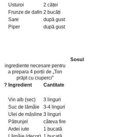
Usturoi
2 căței
Frunze de dafin
2 bucăți
Sare
după gust
Piper
după gust
Sosul
ingrediente necesare pentru
a prepara 4 porții de
Ton
prăjit cu ciuperci
?
Ingredient
Cantitate
Vin alb (sec)
3 linguri
Suc de lămâie
3-4 linguri
Ulei de măsline
3 linguri
Pătrunjel
câteva fire
Ardei iute
1 bucată
Lămâie (decor)
1 bucată