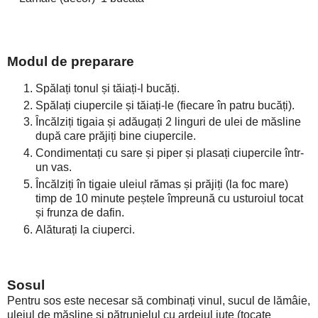
Modul de preparare
Spălați tonul și tăiați-l bucăți.
Spălați ciupercile și tăiați-le (fiecare în patru bucăți).
Încălziți tigaia și adăugați 2 linguri de ulei de măsline
după care prăjiți bine ciupercile.
Condimentați cu sare și piper și plasați ciupercile într-
un vas.
Încălziți în tigaie uleiul rămas și prăjiți (la foc mare)
timp de 10 minute peștele împreună cu usturoiul tocat
și frunza de dafin.
Alăturați la ciuperci.
Sosul
Pentru sos este necesar să combinați vinul, sucul de lămâie,
uleiul de măsline și pătrunjelul cu ardeiul iute (tocate