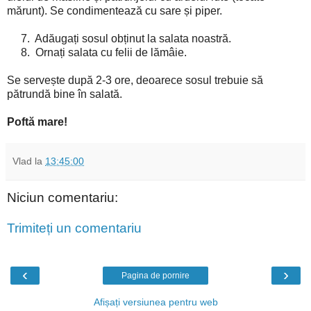
mărunt). Se condimentează cu sare și piper.
7. Adăugați sosul obținut la salata noastră.
8. Ornați salata cu felii de lămâie.
Se servește după 2-3 ore, deoarece sosul trebuie să
pătrundă bine în salată.
Poftă mare!
Vlad
la
13:45:00
Niciun comentariu:
Trimiteți un comentariu
‹
›
Pagina de pornire
Afișați versiunea pentru web