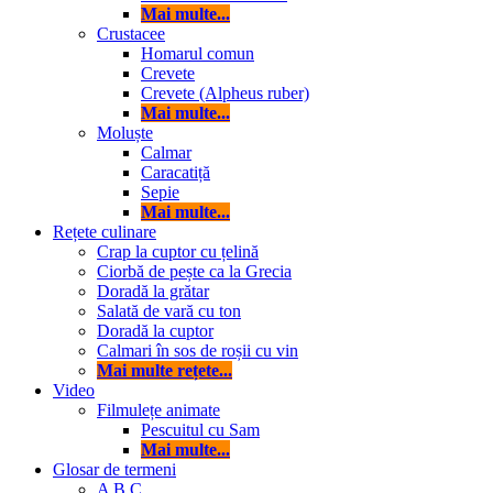
Mai multe...
Crustacee
Homarul comun
Crevete
Crevete (Alpheus ruber)
Mai multe...
Moluște
Calmar
Caracatiță
Sepie
Mai multe...
Rețete culinare
Crap la cuptor cu țelină
Ciorbă de pește ca la Grecia
Doradă la grătar
Salată de vară cu ton
Doradă la cuptor
Calmari în sos de roșii cu vin
Mai multe rețete...
Video
Filmulețe animate
Pescuitul cu Sam
Mai multe...
Glosar de termeni
A
B
C