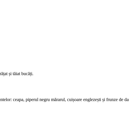
țat și tăiat bucăți.
ntelor: ceapa, piperul negru mărarul, cuișoare englezești și frunze de da