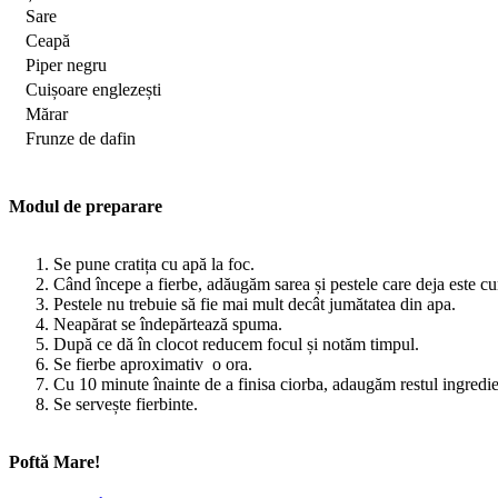
Sare
Ceapă
Piper negru
Cuișoare englezești
Mărar
Frunze de dafin
Modul de preparare
Se pune cratița cu apă la foc.
Când începe a fierbe, adăugăm sarea și pestele care deja este cură
Pestele nu trebuie să fie mai mult decât jumătatea din apa.
Neapărat se îndepărtează spuma.
După ce dă în clocot reducem focul și notăm timpul.
Se fierbe aproximativ o ora.
Cu 10 minute înainte de a finisa ciorba, adaugăm restul ingredie
Se servește fierbinte.
Poftă Mare!