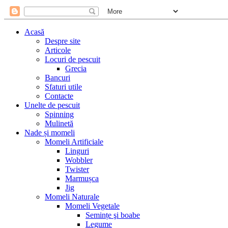
Acasă
Despre site
Articole
Locuri de pescuit
Grecia
Bancuri
Sfaturi utile
Contacte
Unelte de pescuit
Spinning
Mulinetă
Nade și momeli
Momeli Artificiale
Linguri
Wobbler
Twister
Marmușca
Jig
Momeli Naturale
Momeli Vegetale
Semințe şi boabe
Legume