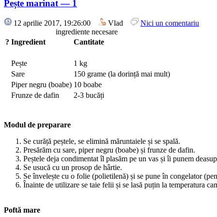
Pește marinat — 1
12 aprilie 2017, 19:26:00
Vlad
Nici un comentariu
ingrediente necesare
?
Ingredient
Cantitate
Pește
1 kg
Sare
150 grame (la dorință mai mult)
Piper negru (boabe)
10 boabe
Frunze de dafin
2-3 bucăți
Modul de preparare
Se curăță peștele, se elimină măruntaiele și se spală.
Presărăm cu sare, piper negru (boabe) și frunze de dafin.
Peștele deja condimentat îl plasăm pe un vas și îi punem deasup
Se usucă cu un prosop de hârtie.
Se învelește cu o folie (polietilenă) și se pune în congelator (pen
Înainte de utilizare se taie felii și se lasă puțin la temperatura ca
Poftă mare