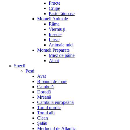
Fructe
Crupe
Paste făinoase
Momeli Animale
Râma
Viermuși
Insecte
Larve
Animale mici
Momeli Preparate
Miez de pâine
Aluat
Specii
Pești
Avat
Bibanul de mare
Cambulă
Doradă
Mreană
Cambula europeană
Tonul nordic
Tonul alb
Clean
Șalău
Merluciul de Atlantic