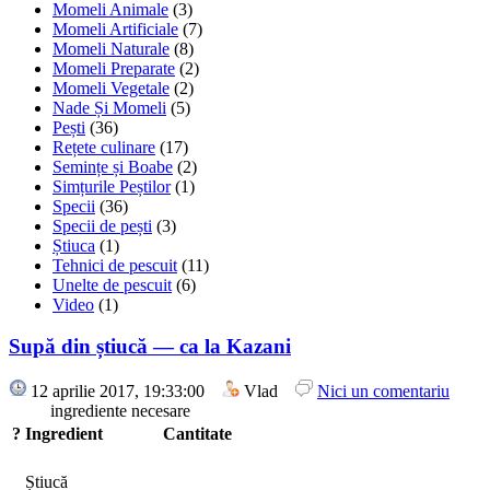
Momeli Animale
(3)
Momeli Artificiale
(7)
Momeli Naturale
(8)
Momeli Preparate
(2)
Momeli Vegetale
(2)
Nade Și Momeli
(5)
Pești
(36)
Rețete culinare
(17)
Semințe și Boabe
(2)
Simțurile Peștilor
(1)
Specii
(36)
Specii de pești
(3)
Știuca
(1)
Tehnici de pescuit
(11)
Unelte de pescuit
(6)
Video
(1)
Supă din știucă — ca la Kazani
12 aprilie 2017, 19:33:00
Vlad
Nici un comentariu
ingrediente necesare
?
Ingredient
Cantitate
Știucă