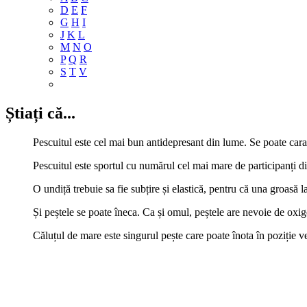
D
E
F
G
H
I
J
K
L
M
N
O
P
Q
R
S
T
V
Știați că...
Pescuitul este cel mai bun antidepresant din lume. Se poate caract
Pescuitul este sportul cu numărul cel mai mare de participanți d
O undiță trebuie sa fie subțire și elastică, pentru că una groasă l
Și peștele se poate îneca. Ca și omul, peștele are nevoie de oxig
Căluțul de mare este singurul pește care poate înota în poziție ve