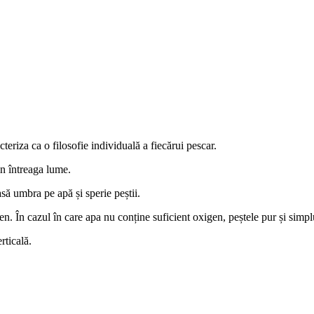
eriza ca o filosofie individuală a fiecărui pescar.
in întreaga lume.
asă umbra pe apă și sperie peștii.
en. În cazul în care apa nu conține suficient oxigen, peștele pur și simpl
rticală.