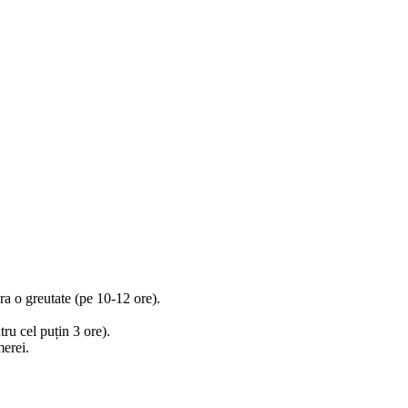
ra o greutate (pe 10-12 ore).
tru cel puțin 3 ore).
merei.