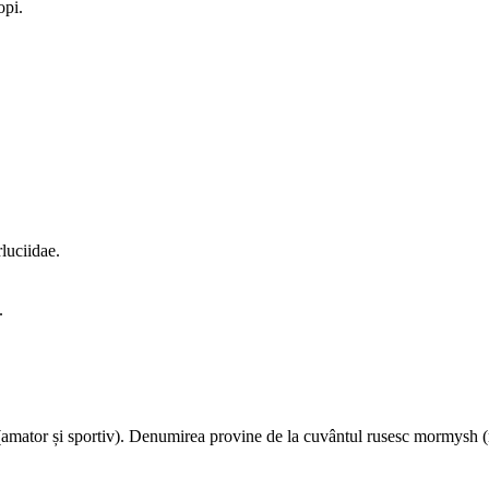
opi.
luciidae.
.
t (amator și sportiv). Denumirea provine de la cuvântul rusesc morm