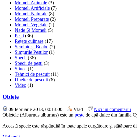
Momeli Animale
(3)
Momeli Artificiale
(7)
Momeli Naturale
(8)
Momeli Preparate
(2)
Momeli Vegetale
(2)
Nade Și Momeli
(5)
Pești
(36)
Rețete culinare
(17)
Semințe și Boabe
(2)
Simțurile Peștilor
(1)
Specii
(36)
Specii de pești
(3)
Știuca
(1)
Tehnici de pescuit
(11)
Unelte de pescuit
(6)
Video
(1)
Oblete
09 februarie 2013, 00:13:00
Vlad
Nici un comentariu
Obletele (Alburnus alburnus) este un
pește
de apă dulce din familia C
Această specie este răspândită în toate apele curgătoare și stătătoare d
Mai mult...