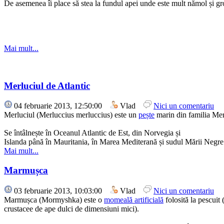
De asemenea îi place să stea la fundul apei unde este mult nămol și gr
Mai mult...
Merluciul de Atlantic
04 februarie 2013, 12:50:00
Vlad
Nici un comentariu
Merluciul (Merluccius merluccius) este un
pește
marin din familia Mer
Se întâlnește în
Oceanul Atlantic de Est,
din Norvegia și
Islanda până în Mauritania, în Marea Mediterană și sudul Mării Negre
Mai mult...
Marmușca
03 februarie 2013, 10:03:00
Vlad
Nici un comentariu
Marmușca (Mormyshka) este o
momeală artificială
folosită la pescui
crustacee de ape dulci de dimensiuni mici).