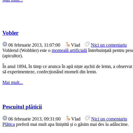
Vobler
06 februarie 2013, 11:07:00
Vlad
Nici un comentariu
Voblerul (Wobbler) este o
momeală artificială
întrebuințată pentru pes
(apicultor).
În anul 1894, în timp ce arunca în apă niște așchii de lemn, a observat c
să experimenteze, confecționând momeli din lemn.
Mai mult...
Pescuitul plăticii
06 februarie 2013, 09:31:00
Vlad
Nici un comentariu
Plătica
preferă mai mult apa liniștită și o găsim mai des la adâncime.