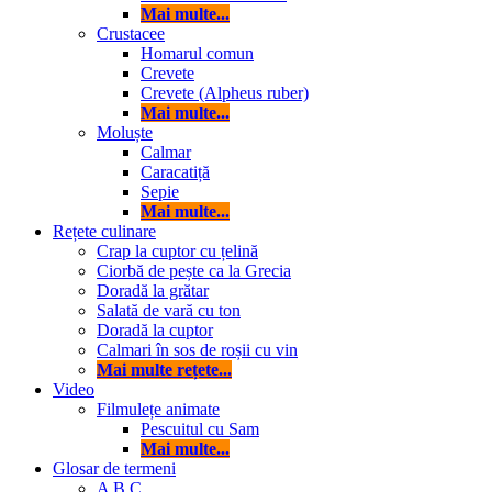
Mai multe...
Crustacee
Homarul comun
Crevete
Crevete (Alpheus ruber)
Mai multe...
Moluște
Calmar
Caracatiță
Sepie
Mai multe...
Rețete culinare
Crap la cuptor cu țelină
Ciorbă de pește ca la Grecia
Doradă la grătar
Salată de vară cu ton
Doradă la cuptor
Calmari în sos de roșii cu vin
Mai multe rețete...
Video
Filmulețe animate
Pescuitul cu Sam
Mai multe...
Glosar de termeni
A
B
C