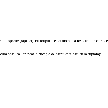
cuitul sportiv (răpitori). Prototipul acestei momeli a fost creat de cătr
um peștii sau aruncat la bucățile de așchii care oscilau la suprafață. Fii