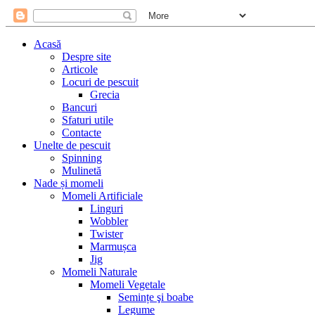
Acasă
Despre site
Articole
Locuri de pescuit
Grecia
Bancuri
Sfaturi utile
Contacte
Unelte de pescuit
Spinning
Mulinetă
Nade și momeli
Momeli Artificiale
Linguri
Wobbler
Twister
Marmușca
Jig
Momeli Naturale
Momeli Vegetale
Semințe şi boabe
Legume