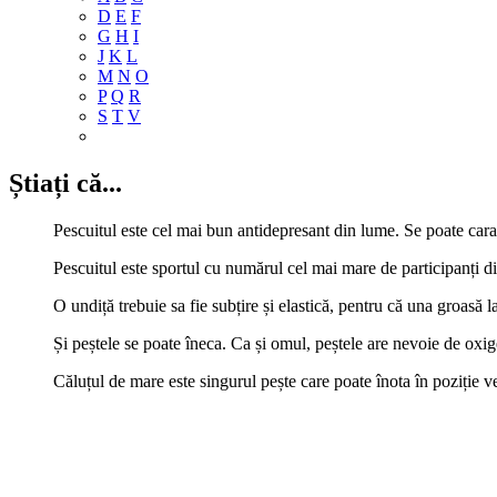
D
E
F
G
H
I
J
K
L
M
N
O
P
Q
R
S
T
V
Știați că...
Pescuitul este cel mai bun antidepresant din lume. Se poate caract
Pescuitul este sportul cu numărul cel mai mare de participanți d
O undiță trebuie sa fie subțire și elastică, pentru că una groasă l
Și peștele se poate îneca. Ca și omul, peștele are nevoie de oxig
Căluțul de mare este singurul pește care poate înota în poziție ve