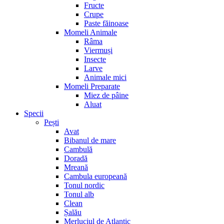
Fructe
Crupe
Paste făinoase
Momeli Animale
Râma
Viermuși
Insecte
Larve
Animale mici
Momeli Preparate
Miez de pâine
Aluat
Specii
Pești
Avat
Bibanul de mare
Cambulă
Doradă
Mreană
Cambula europeană
Tonul nordic
Tonul alb
Clean
Șalău
Merluciul de Atlantic