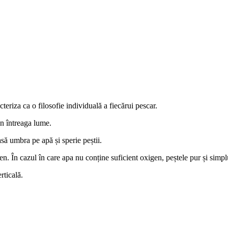
eriza ca o filosofie individuală a fiecărui pescar.
in întreaga lume.
asă umbra pe apă și sperie peștii.
en. În cazul în care apa nu conține suficient oxigen, peștele pur și simpl
rticală.