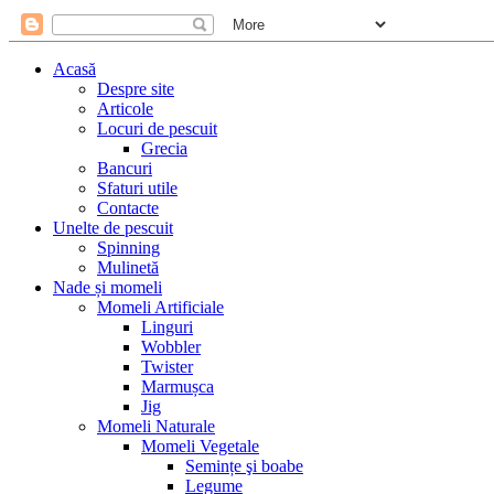
Acasă
Despre site
Articole
Locuri de pescuit
Grecia
Bancuri
Sfaturi utile
Contacte
Unelte de pescuit
Spinning
Mulinetă
Nade și momeli
Momeli Artificiale
Linguri
Wobbler
Twister
Marmușca
Jig
Momeli Naturale
Momeli Vegetale
Semințe şi boabe
Legume