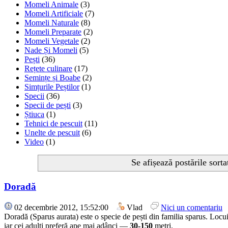
Momeli Animale
(3)
Momeli Artificiale
(7)
Momeli Naturale
(8)
Momeli Preparate
(2)
Momeli Vegetale
(2)
Nade Și Momeli
(5)
Pești
(36)
Rețete culinare
(17)
Semințe și Boabe
(2)
Simțurile Peștilor
(1)
Specii
(36)
Specii de pești
(3)
Știuca
(1)
Tehnici de pescuit
(11)
Unelte de pescuit
(6)
Video
(1)
Se afișează postările sort
Doradă
02 decembrie 2012, 15:52:00
Vlad
Nici un comentariu
Doradă (Sparus aurata) este o specie de pești din familia sparus. Locui
iar cei adulți preferă ape mai adânci —
30-150
metri.