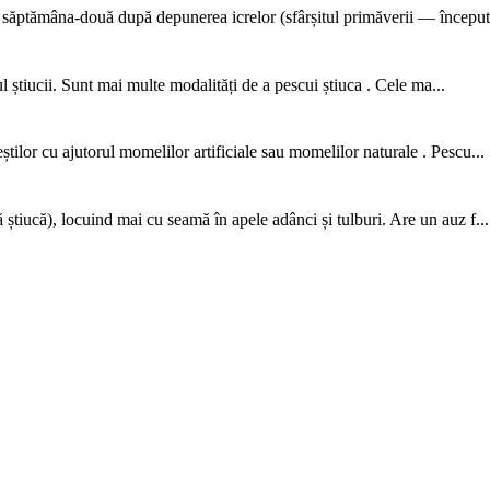
o săptămâna-două după depunerea icrelor (sfârșitul primăverii — începutu
l știucii. Sunt mai multe modalități de a pescui știuca . Cele ma...
știlor cu ajutorul momelilor artificiale sau momelilor naturale . Pescu...
 știucă), locuind mai cu seamă în apele adânci și tulburi. Are un auz f...