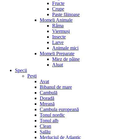
Fructe
Crupe
Paste făinoase
Momeli Animale
Râma
Viermuși
Insecte
Larve
Animale mici
Momeli Preparate
Miez de pâine
Aluat
Specii
Pești
Avat
Bibanul de mare
Cambulă
Doradă
Mreană
Cambula europeană
Tonul nordic
Tonul alb
Clean
Șalău
Merluciul de Atlantic