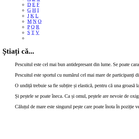
D
E
F
G
H
I
J
K
L
M
N
O
P
Q
R
S
T
V
Știați că...
Pescuitul este cel mai bun antidepresant din lume. Se poate caract
Pescuitul este sportul cu numărul cel mai mare de participanți d
O undiță trebuie sa fie subțire și elastică, pentru că una groasă l
Și peștele se poate îneca. Ca și omul, peștele are nevoie de oxig
Căluțul de mare este singurul pește care poate înota în poziție ve