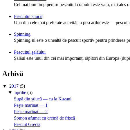
Cel mai bun timp pentru pescuitul crapului este vara, mai ales 
Pescuitul știucii
Una din cele mai preferate activități a pescarilor este — pescuitu
Spinning
Spinning-ul este o unealtă de pescuit sportiv pentru prinderea pe
Pescuitul șalăului
Șalăul este unul din cei mai importanți răpitori din Europa (după
Arhivă
▼
2017
(5)
▼
aprilie
(5)
Supă din știucă — ca la Kazani
Pește marinat — 1
Pește marinat — 2
Somon afumat cu cremă de frișcă
Pescuit Grecia