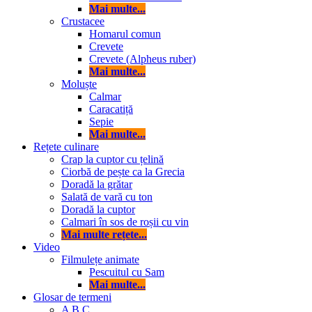
Mai multe...
Crustacee
Homarul comun
Crevete
Crevete (Alpheus ruber)
Mai multe...
Moluște
Calmar
Caracatiță
Sepie
Mai multe...
Rețete culinare
Crap la cuptor cu țelină
Ciorbă de pește ca la Grecia
Doradă la grătar
Salată de vară cu ton
Doradă la cuptor
Calmari în sos de roșii cu vin
Mai multe rețete...
Video
Filmulețe animate
Pescuitul cu Sam
Mai multe...
Glosar de termeni
A
B
C