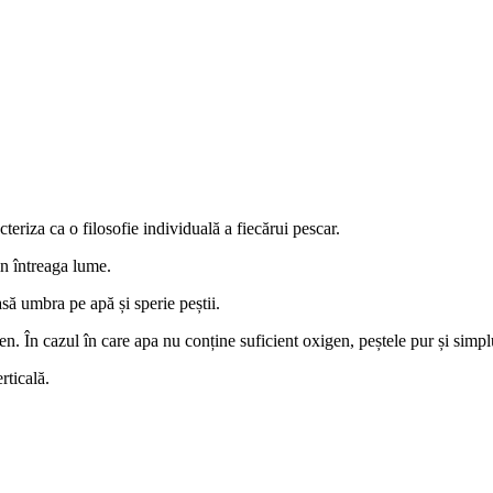
eriza ca o filosofie individuală a fiecărui pescar.
in întreaga lume.
asă umbra pe apă și sperie peștii.
en. În cazul în care apa nu conține suficient oxigen, peștele pur și simpl
rticală.