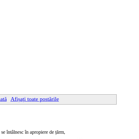
ată
Afișați toate postările
 se întâlnesc în apropiere de țărm,