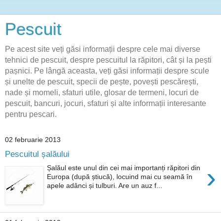
Pescuit
Pe acest site veți găsi informații despre cele mai diverse
tehnici de pescuit, despre pescuitul la răpitori, cât și la pești
pașnici. Pe lângă aceasta, veți găsi informații despre scule
și unelte de pescuit, specii de pește, povești pescărești,
nade și momeli, sfaturi utile, glosar de termeni, locuri de
pescuit, bancuri, jocuri, sfaturi și alte informații interesante
pentru pescari.
02 februarie 2013
Pescuitul șalăului
›
Șalăul este unul din cei mai importanți răpitori din
Europa (după știucă), locuind mai cu seamă în
apele adânci și tulburi. Are un auz f...