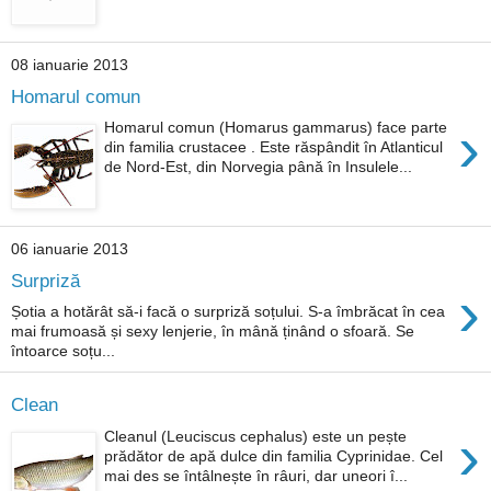
08 ianuarie 2013
Homarul comun
›
Homarul comun (Homarus gammarus) face parte
din familia crustacee . Este răspândit în Atlanticul
de Nord-Est, din Norvegia până în Insulele...
06 ianuarie 2013
Surpriză
›
Șotia a hotărât să-i facă o surpriză soțului. S-a îmbrăcat în cea
mai frumoasă și sexy lenjerie, în mână ținând o sfoară. Se
întoarce soțu...
Clean
›
Cleanul (Leuciscus cephalus) este un pește
prădător de apă dulce din familia Cyprinidae. Cel
mai des se întâlnește în râuri, dar uneori î...