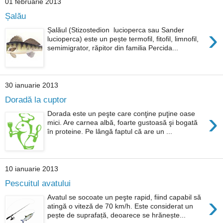
01 februarie 2013
Șalău
›
Șalăul (Stizostedion lucioperca sau Sander
lucioperca) este un pește termofil, fitofil, limnofil,
semimigrator, răpitor din familia Percida...
30 ianuarie 2013
Doradă la cuptor
›
Dorada este un peşte care conţine puţine oase
mici. Are carnea albă, foarte gustoasă şi bogată
în proteine. Pe lângă faptul că are un ...
10 ianuarie 2013
Pescuitul avatului
›
Avatul se socoate un peşte rapid, fiind capabil să
atingă o viteză de 70 km/h. Este considerat un
pește de suprafață, deoarece se hrănește...