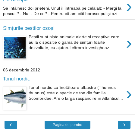
›
Se întâlnesc doi prieteni. Unul îl întreabă pe celălalt: - Mergi la
pescuit? - Nu. - De ce? - Pentru că am citit horoscopul și azi ...
Simțurile peștilor osoși
›
Peștii sunt niște animale alerte și receptive care
au la dispoziție o gamă de simțuri foarte
dezvoltate, cu ajutorul cărora investigheaz...
06 decembrie 2012
Tonul nordic
›
Tonul-nordic-cu-înotătoare-albastre (Thunnus
thunnus) este o specie de ton din familia
Scombridae. Are o largă răspândire în Atlanticul...
‹
›
Pagina de pornire