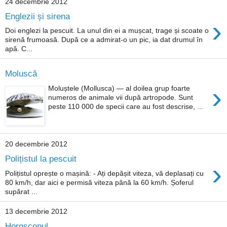
24 decembrie 2012
Englezii și sirena
›
Doi englezi la pescuit. La unul din ei a mușcat, trage și scoate o
sirenă frumoasă. După ce a admirat-o un pic, ia dat drumul în
apă. C...
Moluscă
›
Moluștele (Mollusca) — al doilea grup foarte
numeros de animale vii după artropode. Sunt
peste 110 000 de specii care au fost descrise, ...
20 decembrie 2012
Polițistul la pescuit
›
Polițistul oprește o mașină: - Ați depășit viteza, vă deplasați cu
80 km/h, dar aici e permisă viteza până la 60 km/h. Șoferul
supărat ...
13 decembrie 2012
Horoscopul