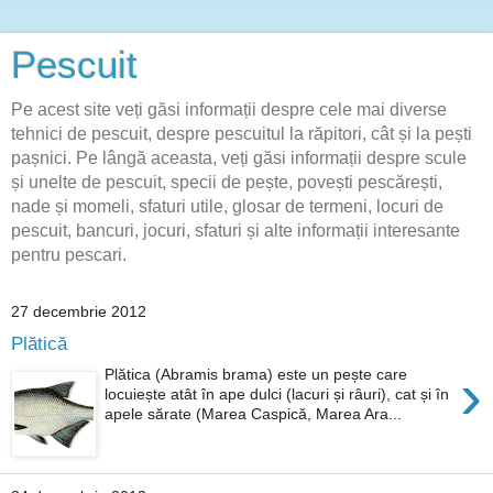
Pescuit
Pe acest site veți găsi informații despre cele mai diverse
tehnici de pescuit, despre pescuitul la răpitori, cât și la pești
pașnici. Pe lângă aceasta, veți găsi informații despre scule
și unelte de pescuit, specii de pește, povești pescărești,
nade și momeli, sfaturi utile, glosar de termeni, locuri de
pescuit, bancuri, jocuri, sfaturi și alte informații interesante
pentru pescari.
27 decembrie 2012
Plătică
›
Plătica (Abramis brama) este un pește care
locuiește atât în ape dulci (lacuri și râuri), cat și în
apele sărate (Marea Caspică, Marea Ara...