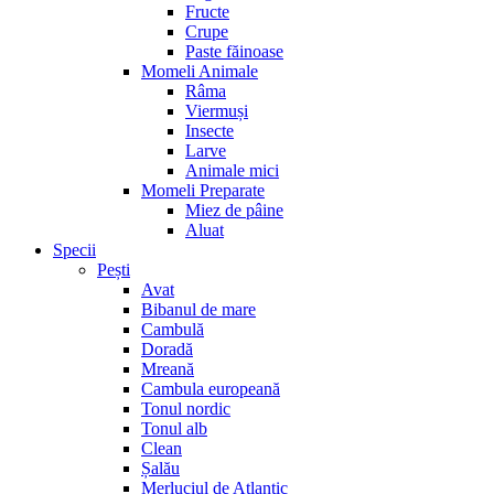
Fructe
Crupe
Paste făinoase
Momeli Animale
Râma
Viermuși
Insecte
Larve
Animale mici
Momeli Preparate
Miez de pâine
Aluat
Specii
Pești
Avat
Bibanul de mare
Cambulă
Doradă
Mreană
Cambula europeană
Tonul nordic
Tonul alb
Clean
Șalău
Merluciul de Atlantic