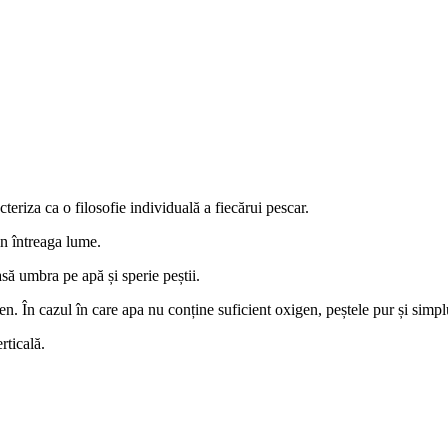
eriza ca o filosofie individuală a fiecărui pescar.
in întreaga lume.
asă umbra pe apă și sperie peștii.
en. În cazul în care apa nu conține suficient oxigen, peștele pur și simpl
rticală.