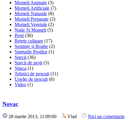
Momeli Animale
(3)
Momeli Artificiale
(7)
Momeli Naturale
(8)
Momeli Preparate
(2)
Momeli Vegetale
(2)
Nade Și Momeli
(5)
Pești
(36)
Rețete culinare
(17)
Semințe și Boabe
(2)
Simțurile Peștilor
(1)
Specii
(36)
Specii de pești
(3)
Știuca
(1)
Tehnici de pescuit
(11)
Unelte de pescuit
(6)
Video
(1)
Novac
28 martie 2013, 11:09:00
Vlad
Nici un comentariu