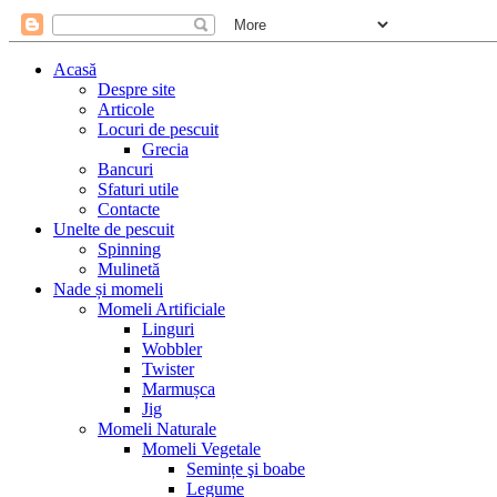
Acasă
Despre site
Articole
Locuri de pescuit
Grecia
Bancuri
Sfaturi utile
Contacte
Unelte de pescuit
Spinning
Mulinetă
Nade și momeli
Momeli Artificiale
Linguri
Wobbler
Twister
Marmușca
Jig
Momeli Naturale
Momeli Vegetale
Semințe şi boabe
Legume