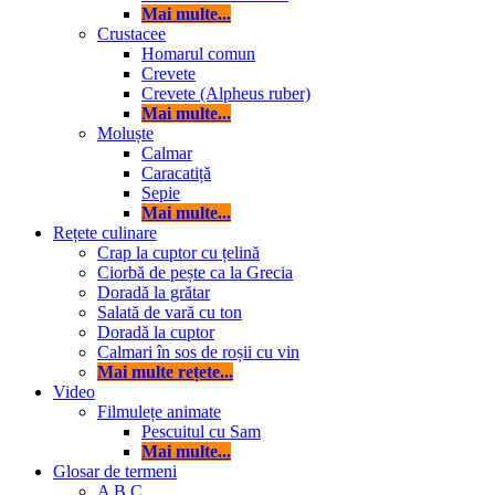
Mai multe...
Crustacee
Homarul comun
Crevete
Crevete (Alpheus ruber)
Mai multe...
Moluște
Calmar
Caracatiță
Sepie
Mai multe...
Rețete culinare
Crap la cuptor cu țelină
Ciorbă de pește ca la Grecia
Doradă la grătar
Salată de vară cu ton
Doradă la cuptor
Calmari în sos de roșii cu vin
Mai multe rețete...
Video
Filmulețe animate
Pescuitul cu Sam
Mai multe...
Glosar de termeni
A
B
C