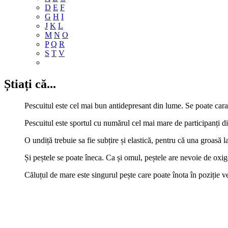
D
E
F
G
H
I
J
K
L
M
N
O
P
Q
R
S
T
V
Știați că...
Pescuitul este cel mai bun antidepresant din lume. Se poate caract
Pescuitul este sportul cu numărul cel mai mare de participanți d
O undiță trebuie sa fie subțire și elastică, pentru că una groasă l
Și peștele se poate îneca. Ca și omul, peștele are nevoie de oxig
Căluțul de mare este singurul pește care poate înota în poziție ve