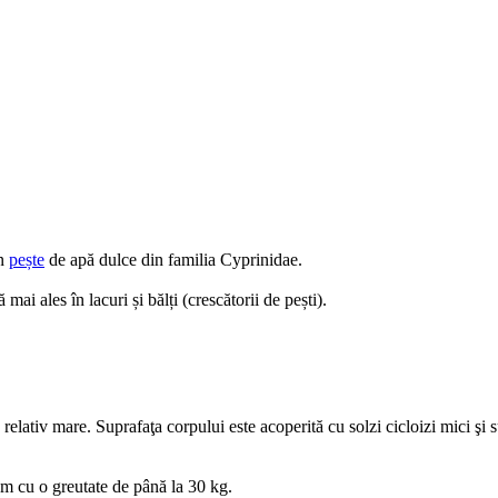
un
pește
de apă dulce din familia Cyprinidae.
mai ales în lacuri și bălți (crescătorii de pești).
ativ mare. Suprafaţa corpului este acoperită cu solzi cicloizi mici şi sub
cm cu o greutate de până la 30 kg.